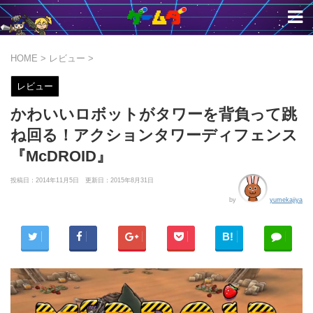
HOME
>
レビュー
>
レビュー
かわいいロボットがタワーを背負って跳
ね回る！アクションタワーディフェンス
『McDROID』
投稿日：2014年11月5日 更新日：
2015年8月31日
by
yumekajiya
B!