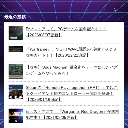
最近の投稿
Epicストアにて、PCゲームを無料配布中！！
【2026/08/07更新】
『Warframe』、NIGHTWAVE課題の”冷徹”かんたん
攻略ガイド！！【2023/12/21追記】
【攻略】Opus Magnum 錬金術をテーマにしたパズ
ルゲームをやってみる！
Steamの『Remote Play Together（RPT）』で起こ
るクライアント側のコントローラー問題を解決！
【2025/01/16追記】
Epicストアにて、『Wargame: Red Dragon』が無料
配布中！【2021/03/05更新】