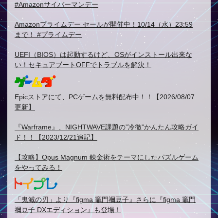
#Amazonサイバーマンデー
Amazonプライムデー セールが開催中！10/14（水）23:59
まで！ #プライムデー
UEFI（BIOS）は起動するけど、OSがインストール出来な
い！セキュアブートOFFでトラブルを解決！
Epicストアにて、PCゲームを無料配布中！！【2026/08/07
更新】
『Warframe』、NIGHTWAVE課題の”冷徹”かんたん攻略ガイ
ド！！【2023/12/21追記】
【攻略】Opus Magnum 錬金術をテーマにしたパズルゲーム
をやってみる！
「鬼滅の刃」より『figma 竈門禰豆子』さらに『figma 竈門
禰豆子 DXエディション』も登場！