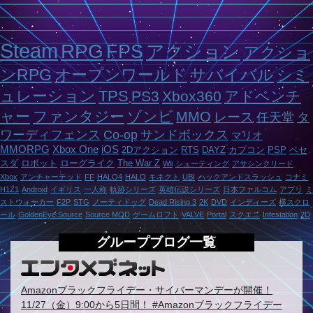
Steam
RPG
FPS
アクション
アクショ
ンRPG
オープンワールド
サバイバル
シミ
ュレーション
TPS
PS3
Xbox360
アドベンチ
ャー
ファンタジー
ゾンビ
MMO
レース
任天堂
タ
ワーディフェンス
Co-op
サンドボックス
マリオ
MMORPG
Xbox One
iOS
2Dアクション
RTS
DAYZ
カプコン
PSP
ベセ
スダ
ロボット
ローグライク
The War Z
Wii
シューティング
アサシンクリード
Xbox
アンチャーテッド
FF
HALO4
HALO
キネクト
UBI
ハックアンドスラッシュ
コナミ
H1Z1
Android
イギリス
一人称
軌跡シリーズ
英雄伝説シリーズ
日本ファルコム
アプリ
ミ
ストウォーカー
F2P
STG
ノーティドッグ
Dead Rising 3
2K
DVD
インディーズ
横スクロ
ール
GoldenEye:Source
Source MOD
ゲームロフト
VALVE
Portal
スクエニ
Infestation
2D
グループブログ一覧
Amazonブラックフライデー・サイバーマンデーが開催！
11/27（金）9:00から5日間！ #Amazonブラックフライデー