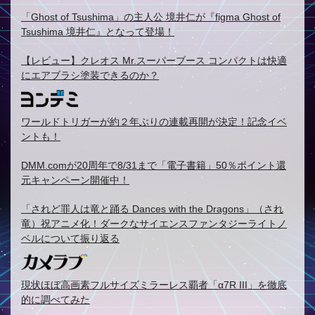
「Ghost of Tsushima」の主人公 境井仁が『figma Ghost of
Tsushima 境井仁』となって登場！
【レビュー】クレオス Mr.スーパーブース コンパクトは快適
にエアブラシ塗装できるのか？
ワールドトリガーが約２年ぶりの連載再開が決定！記念イベ
ントも！
DMM.comが20周年で8/31まで「電子書籍」50％ポイント還
元キャンペーン開催中！
「されど罪人は竜と踊る Dances with the Dragons」（され
竜）祝アニメ化！ダークなサイエンスファンタジーライトノ
ベルについて振り返る
現状ほぼ高画素フルサイズミラーレス覇者「α7R III」を徹底
的に調べてみた