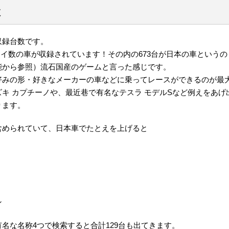
数
収録台数です。
デモナイ数の車が収録されています！その内の673台が日本の車という
能から参照）流石国産のゲームと言った感じです。
好みの形・好きなメーカーの車などに乗ってレースができるのが最
キ カプチーノや、最近巷で有名なテスラ モデルSなど例えをあげ
ります。
含められていて、日本車でたとえを上げると
ン
名な名称4つで検索すると合計129台も出てきます。