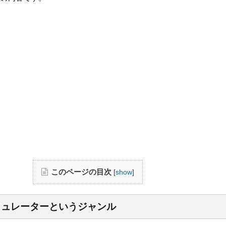
このページの目次
[
show
]
ミュレーターというジャンル