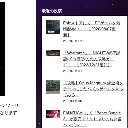
最近の投稿
Epicストアにて、PCゲームを無
料配布中！！【2026/08/07更
新】
2021年3月17日
『Warframe』、NIGHTWAVE課
題の”冷徹”かんたん攻略ガイ
ド！！【2023/12/21追記】
2021年3月1日
【攻略】Opus Magnum 錬金術を
テーマにしたパズルゲームをやっ
てみる！
2021年1月13日
ランツーリ
となります
FANATICALにて『Bento Bundle
3』が販売中！久しぶりのお弁当
バンドル！！