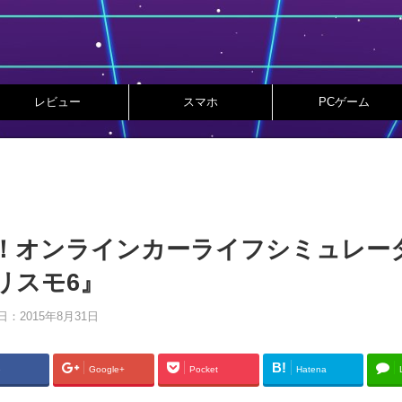
レビュー
スマホ
PCゲーム
！オンラインカーライフシミュレー
リスモ6』
日：
2015年8月31日
B!
e
Google+
Pocket
Hatena