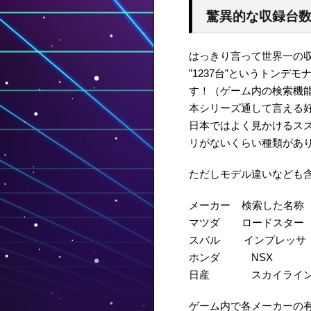
驚異的な収録台
はっきり言って世界一の
”1237台”というトン
す！（ゲーム内の検索機
本シリーズ通して言える
日本ではよく見かけるスズ
リがないくらい種類があ
ただしモデル違いなども
メーカー 検索した名称
マツダ ロードスター
スバル インプレッサ
ホンダ NSX
日産 スカイライ
ゲーム内で各メーカーの有