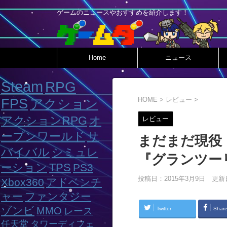
ゲームのニュースやおすすめを紹介します！
Home
ニュース
Steam
RPG
HOME
>
レビュー
>
FPS
アクション
アクションRPG
オ
レビュー
ープンワールド
サ
まだまだ現役
バイバル
シミュレ
『グランツー
ーション
TPS
PS3
投稿日：2015年3月9日 更新
Xbox360
アドベンチ
ャー
ファンタジー
ゾンビ
MMO
Twitter
Shar
レース
任天堂
タワーディフェ