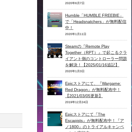
2020年6月7日
Humble「HUMBLE FREEBIE」
で「Headsnatchers」が無料配信
中！
2020年1月11日
Steamの『Remote Play
Together（RPT）』で起こるクラ
イアント側のコントローラー問題
を解決！【2025/01/16追記】
2020年1月3日
Epicストアにて、『Wargame:
Red Dragon』が無料配布中！
【2021/03/05更新】
2019年12月24日
Epicストアにて『The
Escapists』が無料配布中！『ア
ノ1800』のトライアルキャンペ