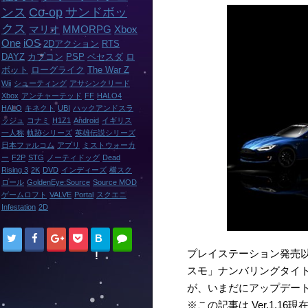
ンス
Co-op
サンドボッ
クス
マリオ
MMORPG
Xbox
One
iOS
2Dアクション
RTS
DAYZ
カプコン
PSP
ベセスダ
ロ
ボット
ローグライク
The War Z
Wii
シューティング
アサシンクリード
Xbox
アンチャーテッド
FF
HALO4
HALO
キネクト
UBI
ハックアンドスラ
ッシュ
コナミ
H1Z1
Android
イギリス
一人称
軌跡シリーズ
英雄伝説シリーズ
日本ファルコム
アプリ
ミストウォーカ
ー
F2P
STG
ノーティドッグ
Dead
Rising 3
2K
DVD
インディーズ
横スク
ロール
GoldenEye:Source
Source MOD
ゲームロフト
VALVE
Portal
スクエニ
Infestation
2D
B
プレイステーション発売
!
スモ」ナンバリングタイト
が、いまだにアップデー
※この記事は Ver.1.16