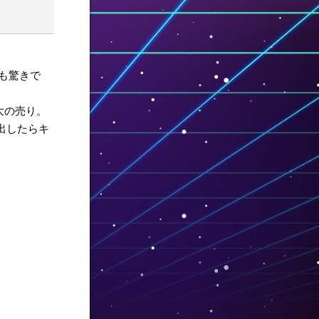
のも驚きで
大の売り。
出したらキ