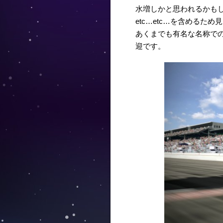
水増しかと思われるかも
etc…etc…を含める
あくまでも有名な名称で
迎です。