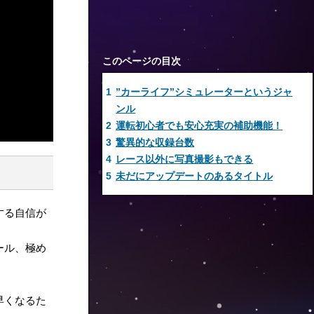
このページの目次
1
”カーライフ”シミュレーターというジャ
ンル
2
運転初心者でも安心充実の補助機能！
3
驚異的な収録台数
4
レース以外に写真撮影もできる
5
未だにアップデートのあるタイトル
する自信が
ール、極め
早くなるた