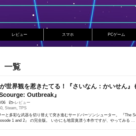
レビュー
スマホ
PCゲーム
」 一覧
が世界観を惹きたてる！『さいなん：かいせん』
courge: Outbreak』
1/06
-
レビュー
60
,
Steam
,
TPS
ーと多彩な武器を切り替えて突き進むサードパーソンシューター。 『The Sco
t:Eposode 1 and 2』 の完全版。 いかにも地雷臭漂う本作ですが、やってみる …