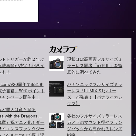
ルドトリガーが約２年ぶ
現状ほぼ高画素フルサイズミ
連載再開が決定！記念イ
ラーレス覇者「α7R III」を徹
トも！
底的に調べてみた
.comが20周年で8/31ま
パナソニックフルサイズミラ
電子書籍」50％ポイント
ーレス「LUMIX S1シリー
キャンペーン開催中！
ズ」が発表！【パナライカシ
グマ】
れど罪人は竜と踊る
es with the Dragons」
各社のフルサイズミラーレス
れ竜）祝アニメ化！ダー
カメラのマウント径やフラン
サイエンスファンタジー
ジバックから導かれるレンズ
トノベルについて振り返
戦略