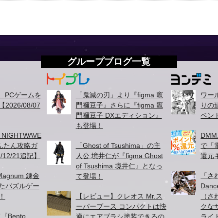
グループブログ一覧
て、PCゲームを
「鬼滅の刃」より『figma 竈
ワー
026/08/07
門禰豆子』さらに『figma 竈
りの
門禰豆子 DXエディション』
ベン
も登場！
、NIGHTWAVE
DMM
かんたん攻略ガ
「Ghost of Tsushima」の主
で「
/12/21追記】
人公 境井仁が『figma Ghost
還元
of Tsushima 境井仁』となっ
agnum 錬金
「さ
て登場！
たパズルゲー
Danc
！
【レビュー】クレオス Mr.ス
（さ
ーパーブース コンパクトは快
クな
『Bento
適にエアブラシ塗装できるの
ライ