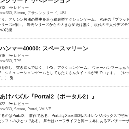
ンクリード リベレーション
1/13
-
レビュー
box360
,
Steam
,
アサシンクリード
,
UBI
なり、アサシン教団の歴史を追う箱庭型アクションゲーム。 PSPの「ブラッ
シリーズ5作目。 過去シリーズからの大きな変更は無く、現代の主人公デズモ
の記憶 …
ハンマー40000: スペースマリーン
1/15
-
レビュー
box360
,
TPS
敵を倒し、突き進んでゆく、TPS、アクションゲーム。 ウォーハンマーは元
で、シミュレーションゲームとしてもたくさんタイトルが出ています。 （や
。） 兎 …
あけパズル『Portal2（ポータル2）』
6/22
-
レビュー
box360
,
Steam
,
Portal
,
VALVE
るのはPortal2。 前作である、PortalはXbox360版のオレンジボックスで
たソフトのひとつである。 舞台はハーフライフと同一世界にあるアパチャーサ