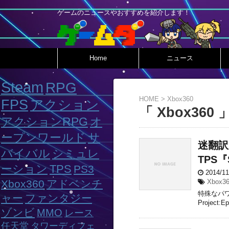
ゲームのニュースやおすすめを紹介します！
Home
ニュース
Steam
RPG
HOME
>
Xbox360
FPS
アクション
「 Xbox360 
アクションRPG
オ
ープンワールド
サ
迷翻訳
バイバル
シミュレ
TPS『S
ーション
TPS
PS3
2014/1
Xbox360
アドベンチ
Xbox3
特殊なパワ
ャー
ファンタジー
Projec
ゾンビ
MMO
レース
任天堂
タワーディフェ