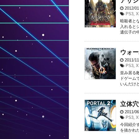
アサシ
2012/0
PS3
,
X
暗殺者と
入れると
遺伝子の中
ウォー
2011/1
PS3
,
X
並み居る
ドゲーム
いんだけど
立体穴
2011/0
PS3
,
X
今回紹介す
を抜かれ