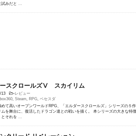
試みだと …
ースクロールズⅤ スカイリム
2/13
-
レビュー
box360
,
Steam
,
RPG
,
ベセスダ
極めて高いオープンワールドRPG、「エルダースクロールズ」シリーズの５作
リムを舞台に、復活したドラゴン達との戦いを描く。 本シリーズの大きな特
とそれを …