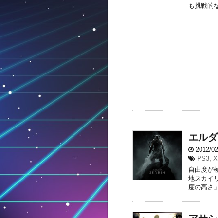
も挑戦的な
エルダ
2012/0
PS3
,
X
自由度が
地スカイ
度の高さ」