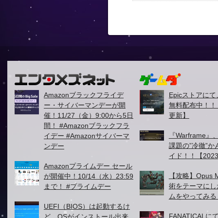
Amazonブラックフライデ
Epicストアに
ー・サイバーマンデーが開
無料配布中！！【2
催！11/27（金）9:00から5日
更新】
間！ #Amazonブラックフラ
『Warframe』
イデー #Amazonサイバーマ
課題の”冷徹”
ンデー
イド！！【2023
Amazonプライムデー セール
【攻略】Opus M
が開催中！10/14（水）23:59
術をテーマにし
まで！ #プライムデー
ムをやってみる
UEFI（BIOS）は起動するけ
FANATICALにて
ど、OSがインストール出来