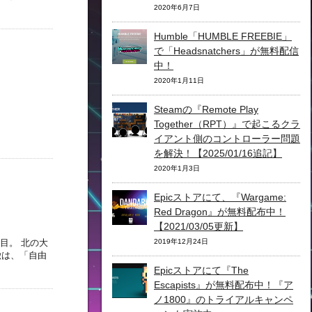
2020年6月7日
Humble「HUMBLE FREEBIE」
で「Headsnatchers」が無料配信
中！
2020年1月11日
Steamの『Remote Play
Together（RPT）』で起こるクラ
イアント側のコントローラー問題
を解決！【2025/01/16追記】
2020年1月3日
Epicストアにて、『Wargame:
Red Dragon』が無料配布中！
【2021/03/05更新】
目。 北の大
2019年12月24日
徴は、「自由
Epicストアにて『The
Escapists』が無料配布中！『ア
ノ1800』のトライアルキャンペ