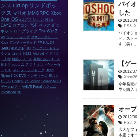
バイオシ
ンス
Co-op
サンドボッ
した
クス
マリオ
MMORPG
Xbox
One
iOS
2Dアクション
RTS
2013/0
DAYZ
カプコン
PSP
ベセスダ
ロ
PS3
,
X
ボット
ローグライク
The War Z
バイオシ
Wii
シューティング
アサシンクリード
ド。スト
Xbox
アンチャーテッド
FF
HALO4
す（笑）。
HALO
キネクト
UBI
ハックアンドスラ
ッシュ
コナミ
H1Z1
Android
イギリス
一人称
軌跡シリーズ
英雄伝説シリーズ
【ゲー
日本ファルコム
アプリ
ミストウォーカ
ー
F2P
STG
ノーティドッグ
Dead
2012/0
Rising 3
2K
DVD
インディーズ
横スク
Xbox3
ロール
GoldenEye:Source
Source MOD
今年発売
ゲームロフト
VALVE
Portal
スクエニ
早期購入キ
Infestation
2D
オープ
2012/0
PS3
,
X
広大なフ
本産でオ