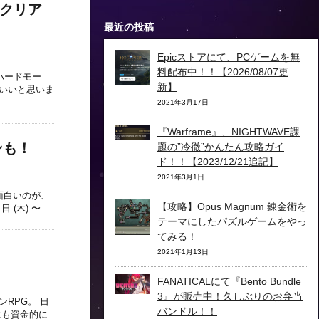
をクリア
最近の投稿
Epicストアにて、PCゲームを無
料配布中！！【2026/08/07更
ハードモー
新】
いいと思いま
2021年3月17日
『Warframe』、NIGHTWAVE課
ンも！
題の”冷徹”かんたん攻略ガイ
ド！！【2023/12/21追記】
2021年3月1日
面白いのが、
【攻略】Opus Magnum 錬金術を
(木) 〜 …
テーマにしたパズルゲームをやっ
てみる！
2021年1月13日
FANATICALにて『Bento Bundle
3』が販売中！久しぶりのお弁当
RPG。 日
バンドル！！
にも資金的に