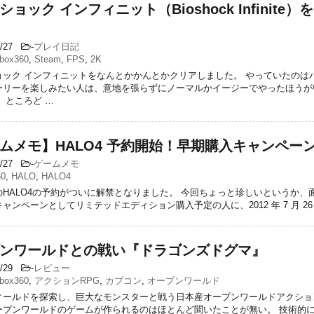
ョック インフィニット（Bioshock Infinite）
4/27
-
プレイ日記
box360
,
Steam
,
FPS
,
2K
ョック インフィニットをなんとかかんとかクリアしました。 やっていたのは
ーリーを楽しみたい人は、意地を張らずにノーマルかイージーでやったほうが
 ところど …
ムメモ】HALO4 予約開始！早期購入キャンペー
7/27
-
ゲームメモ
60
,
HALO
,
HALO4
のHALO4の予約がついに解禁となりました。 今回ちょっと珍しいというか、
ャンペーンとしてリミテッドエディション購入予定の人に、2012 年 7 月 26 日 
ンワールドとの戦い『ドラゴンズドグマ』
6/29
-
レビュー
box360
,
アクションRPG
,
カプコン
,
オープンワールド
ィールドを探索し、巨大なモンスターと戦う日本産オープンワールドアクション
ープンワールドのゲームが作られるのはほとんど聞いたことが無い。 技術的