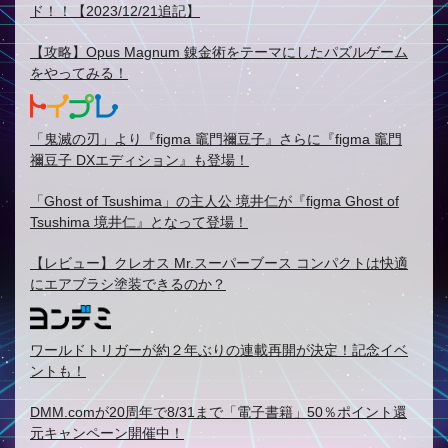
ド！！【2023/12/21追記】
【攻略】Opus Magnum 錬金術をテーマにしたパズルゲーム
をやってみる！
「鬼滅の刃」より『figma 竈門禰豆子』さらに『figma 竈門
禰豆子 DXエディション』も登場！
「Ghost of Tsushima」の主人公 境井仁が『figma Ghost of
Tsushima 境井仁』となって登場！
【レビュー】クレオス Mr.スーパーブース コンパクトは快適
にエアブラシ塗装できるのか？
ワールドトリガーが約２年ぶりの連載再開が決定！記念イベ
ントも！
DMM.comが20周年で8/31まで「電子書籍」50％ポイント還
元キャンペーン開催中！