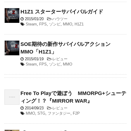
H1Z1 スターターサバイバルガイド
2015/01/20
-
ハウツー
Steam
,
FPS
,
ゾンビ
,
MMO
,
H1Z1
SOE期待の新作サバイバルアクション
MMO「H1Z1」
2015/01/19
-
レビュー
Steam
,
FPS
,
ゾンビ
,
MMO
Free To Playで遊ぼう MMORPG+シューテ
ィング！？『MIRROR WAR』
2014/09/23
-
レビュー
MMO
,
STG
,
ファンタジー
,
F2P