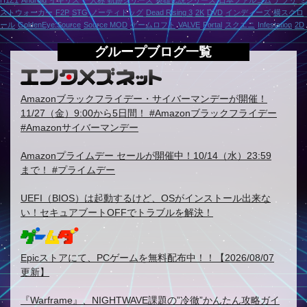
H1Z1
Android
イギリス
一人称
軌跡シリーズ
英雄伝説シリーズ
日本ファルコム
アプリ
ミ
ストウォーカー
F2P
STG
ノーティドッグ
Dead Rising 3
2K
DVD
インディーズ
横スクロ
ール
GoldenEye:Source
Source MOD
ゲームロフト
VALVE
Portal
スクエニ
Infestation
2D
グループブログ一覧
Amazonブラックフライデー・サイバーマンデーが開催！
11/27（金）9:00から5日間！ #Amazonブラックフライデー
#Amazonサイバーマンデー
Amazonプライムデー セールが開催中！10/14（水）23:59
まで！ #プライムデー
UEFI（BIOS）は起動するけど、OSがインストール出来な
い！セキュアブートOFFでトラブルを解決！
Epicストアにて、PCゲームを無料配布中！！【2026/08/07
更新】
『Warframe』、NIGHTWAVE課題の”冷徹”かんたん攻略ガイ