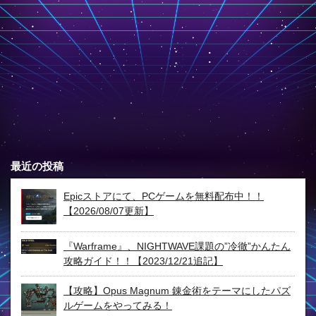
最近の投稿
Epicストアにて、PCゲームを無料配布中！！
【2026/08/07更新】
『Warframe』、NIGHTWAVE課題の”冷徹”かんたん
攻略ガイド！！【2023/12/21追記】
【攻略】Opus Magnum 錬金術をテーマにしたパズ
ルゲームをやってみる！