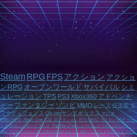
Steam
RPG
FPS
アクション
アクショ
ンRPG
オープンワールド
サバイバル
シミ
ュレーション
TPS
PS3
Xbox360
アドベンチ
ャー
ファンタジー
ゾンビ
MMO
レース
任天堂
タ
ワーディフェンス
Co-op
サンドボックス
マリオ
MMORPG
Xbox One
iOS
2Dアクション
RTS
DAYZ
カプコン
PSP
ベセ
スダ
ロボット
ローグライク
The War Z
Wii
シューティング
アサシンクリード
Xbox
アンチャーテッド
FF
HALO4
HALO
キネクト
UBI
ハックアンドスラッシュ
コナミ