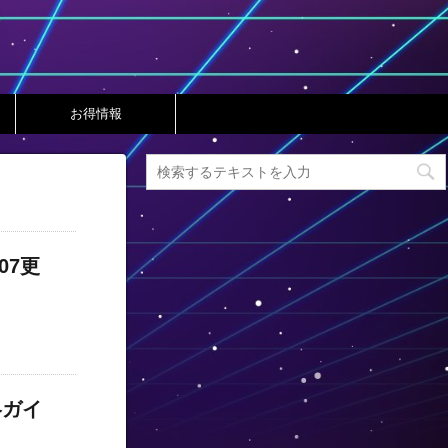
お得情報
07更
略ガイ