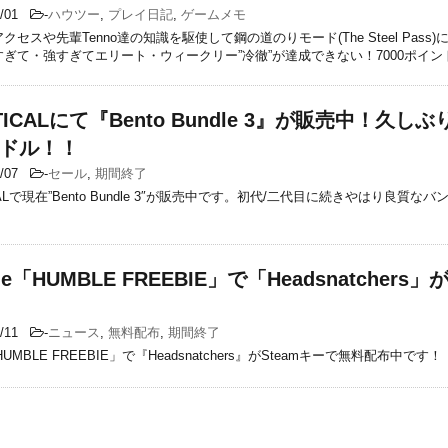
3/01
-
ハウツー
,
プレイ日記
,
ゲームメモ
クセスや先輩Tenno達の知識を駆使して鋼の道のりモード(The Steel Pass
ぎて・強すぎてエリート・ウィークリー”冷徹”が達成できない！7000ポイン
TICALにて『Bento Bundle 3』が販売中！久し
ドル！！
6/07
-
セール
,
期間終了
CALで現在”Bento Bundle 3″が販売中です。初代/二代目に続きやはり良質な
！
le「HUMBLE FREEBIE」で「Headsnatchers
1/11
-
ニュース
,
無料配布
,
期間終了
「HUMBLE FREEBIE」で『Headsnatchers』がSteamキーで無料配布中です！