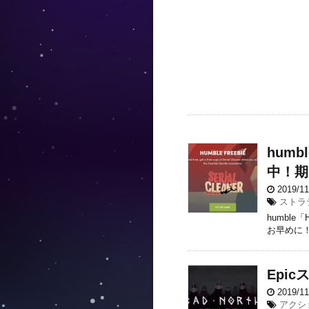
humb
中！期
2019/1
ストラ
humble
お早めに
Epi
2019/1
アクシ