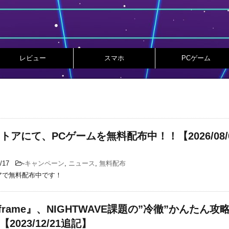
レビュー
スマホ
PCゲーム
cストアにて、PCゲームを無料配布中！！【2026/08/
3/17
-
キャンペーン
,
ニュース
,
無料配布
トアで無料配布中です！
rframe』、NIGHTWAVE課題の”冷徹”かんたん攻
2023/12/21追記】