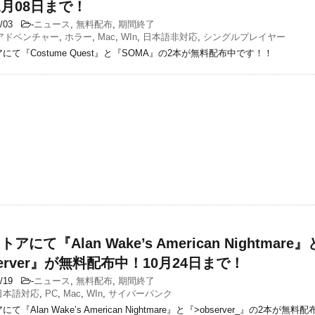
1月08日まで！
1/03
-
ニュース
,
無料配布
,
期間終了
アドベンチャー
,
ホラー
,
Mac
,
WIn
,
日本語非対応
,
シングルプレイヤー
トアにて『Costume Quest』と『SOMA』の2本が無料配布中です！！
ストアにて『Alan Wake’s American Nightmare』
server』が無料配布中！10月24日まで！
0/19
-
ニュース
,
無料配布
,
期間終了
日本語対応
,
PC
,
Mac
,
WIn
,
サイバーパンク
にて『Alan Wake’s American Nightmare』と『>observer_』の2本が無