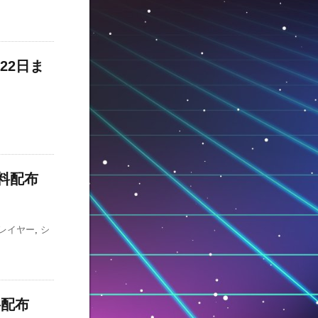
月22日ま
無料配布
レイヤー
,
シ
料配布