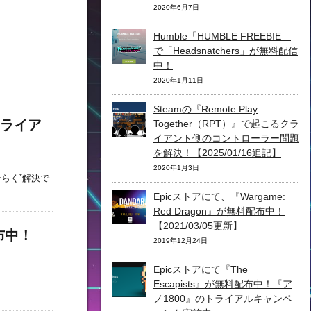
2020年6月7日
Humble「HUMBLE FREEBIE」
で「Headsnatchers」が無料配信
中！
2020年1月11日
Steamの『Remote Play
るクライア
Together（RPT）』で起こるクラ
イアント側のコントローラー問題
】
を解決！【2025/01/16追記】
2020年1月3日
らく”解決で
Epicストアにて、『Wargame:
Red Dragon』が無料配布中！
【2021/03/05更新】
配布中！
2019年12月24日
Epicストアにて『The
Escapists』が無料配布中！『ア
ノ1800』のトライアルキャンペ