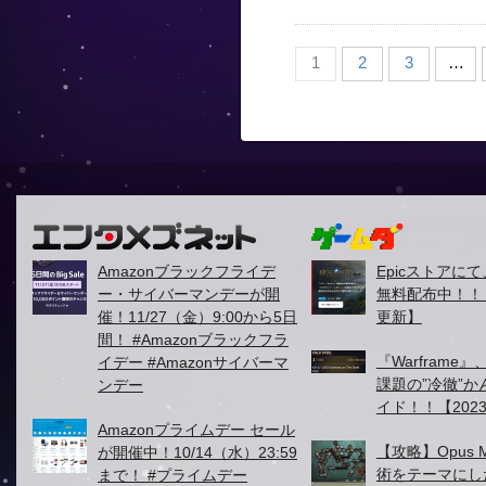
1
2
3
…
Amazonブラックフライデ
Epicストアに
ー・サイバーマンデーが開
無料配布中！！【2
催！11/27（金）9:00から5日
更新】
間！ #Amazonブラックフラ
『Warframe』
イデー #Amazonサイバーマ
課題の”冷徹”
ンデー
イド！！【2023
Amazonプライムデー セール
【攻略】Opus M
が開催中！10/14（水）23:59
術をテーマにし
まで！ #プライムデー