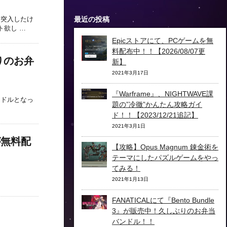
)に突入したけ
最近の投稿
ト欲し …
Epicストアにて、PCゲームを無
料配布中！！【2026/08/07更
ぶりのお弁
新】
2021年3月17日
『Warframe』、NIGHTWAVE課
バンドルとなっ
題の”冷徹”かんたん攻略ガイ
ド！！【2023/12/21追記】
2021年3月1日
」が無料配
【攻略】Opus Magnum 錬金術を
テーマにしたパズルゲームをやっ
てみる！
2021年1月13日
FANATICALにて『Bento Bundle
3』が販売中！久しぶりのお弁当
バンドル！！