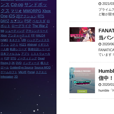
2021/0
ンス
Co-op
サンドボッ
プライムア
クス
マリオ
MMORPG
Xbox
ど敵が固す
One
iOS
2Dアクション
RTS
DAYZ
カプコン
PSP
ベセスダ
ロ
ボット
ローグライク
The War Z
FANA
Wii
シューティング
アサシンクリード
Xbox
アンチャーテッド
FF
HALO4
当バン
HALO
キネクト
UBI
ハックアンドスラ
2020/0
ッシュ
コナミ
H1Z1
Android
イギリス
一人称
軌跡シリーズ
英雄伝説シリーズ
FANATI
日本ファルコム
アプリ
ミストウォーカ
ています
ー
F2P
STG
ノーティドッグ
Dead
Rising 3
2K
DVD
インディーズ
横スク
ロール
GoldenEye:Source
Source MOD
Humb
ゲームロフト
VALVE
Portal
スクエニ
Infestation
2D
信中！
2020/0
humble