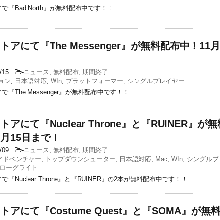
アで『Bad North』が無料配布中です！！
ストアにて『The Messenger』が無料配布中！11
1/15
-
ニュース
,
無料配布
,
期間終了
ョン
,
日本語対応
,
WIn
,
プラットフォーマー
,
シングルプレイヤー
アで『The Messenger』が無料配布中です！！
ストアにて『Nuclear Throne』と『RUINER』が
1月15日まで！
1/09
-
ニュース
,
無料配布
,
期間終了
アドベンチャー
,
トップダウンシューター
,
日本語対応
,
Mac
,
WIn
,
シングルプ
ローグライト
アで『Nuclear Throne』と『RUINER』の2本が無料配布中です！！
cストアにて『Costume Quest』と『SOMA』が無