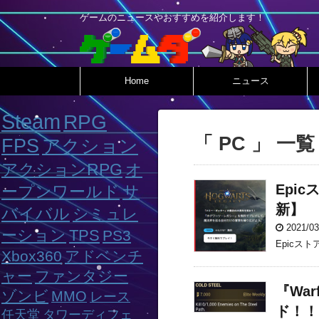
ゲームのニュースやおすすめを紹介します！
Home
ニュース
Steam
RPG
「 PC 」 一覧
FPS
アクション
アクションRPG
オ
Epi
ープンワールド
サ
新】
バイバル
シミュレ
2021/0
ーション
TPS
PS3
Epicス
Xbox360
アドベンチ
ャー
ファンタジー
『Wa
ゾンビ
MMO
レース
ド！！【
任天堂
タワーディフェ