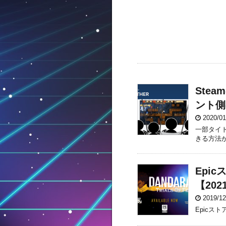
Stea
ント側
2020/0
一部タイ
きる方法
Epic
【202
2019/1
Epicス