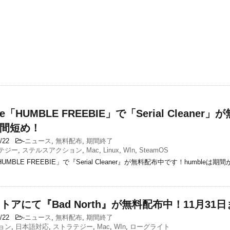
le「HUMBLE FREEBIE」で「Serial Cleaner
間短め！
1/22
-
ニュース
,
無料配布
,
期間終了
テジー
,
ステルスアクション
,
Mac
,
Linux
,
WIn
,
SteamOS
「HUMBLE FREEBIE」で『Serial Cleaner』が無料配布中です！humbleは
！
cストアにて『Bad North』が無料配布中！11月31
1/22
-
ニュース
,
無料配布
,
期間終了
ョン
,
日本語対応
,
ストラテジー
,
Mac
,
WIn
,
ローグライト