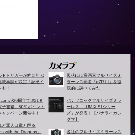
ルドトリガーが約２年ぶ
現状ほぼ高画素フルサイズミ
連載再開が決定！記念イ
ラーレス覇者「α7R III」を徹
トも！
底的に調べてみた
.comが20周年で8/31ま
パナソニックフルサイズミラ
電子書籍」50％ポイント
ーレス「LUMIX S1シリー
キャンペーン開催中！
ズ」が発表！【パナライカシ
グマ】
れど罪人は竜と踊る
es with the Dragons」
各社のフルサイズミラーレス