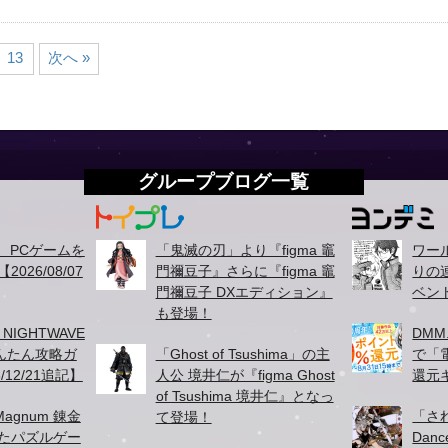
13
次へ »
グループブログ一覧
て、PCゲームを
「鬼滅の刃」より『figma 竈
ワー
026/08/07
門禰豆子』さらに『figma 竈
りの
門禰豆子 DXエディション』
ベン
も登場！
、NIGHTWAVE
DMM
かんたん攻略ガ
「Ghost of Tsushima」の主
で「
/12/21追記】
人公 境井仁が『figma Ghost
還元
of Tsushima 境井仁』となっ
agnum 錬金
「さ
て登場！
たパズルゲー
Danc