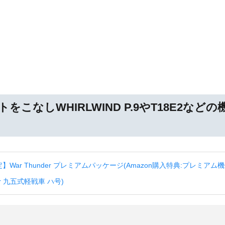
をこなしWHIRLWIND P.9やT18E2などの
！
p限定】War Thunder プレミアムパッケージ(Amazon購入特典:プレミアム機体
der 九五式軽戦車 ハ号)