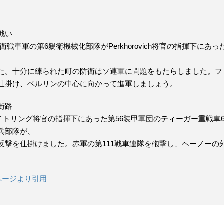
戦い
親衛戦車軍の第6親衛機械化部隊がPerkhorovich将官の指揮下にあっ
、
た。十分に練られた町の防衛はソ連軍に問題をもたらしました。フ
仕掛け、ベルリンの中心に向かって進軍しましょう。
街路
ヴァイトリング将官の指揮下にあった第56装甲軍団のティーガー重戦車
兵部隊が、
反撃を仕掛けました。赤軍の第111戦車連隊を砲撃し、ヘーノーの
ントページより引用