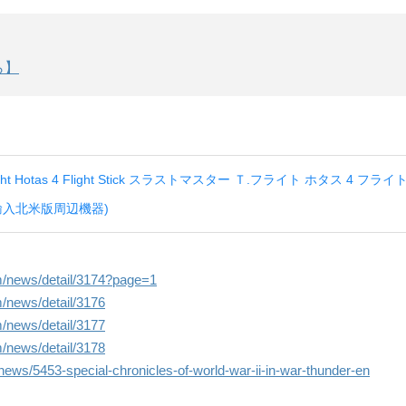
ら】
.Flight Hotas 4 Flight Stick スラストマスター Ｔ.フライト ホタス 4 フ
海外輸入北米版周辺機器)
m/news/detail/3174?page=1
/news/detail/3176
/news/detail/3177
/news/detail/3178
news/5453-special-chronicles-of-world-war-ii-in-war-thunder-en