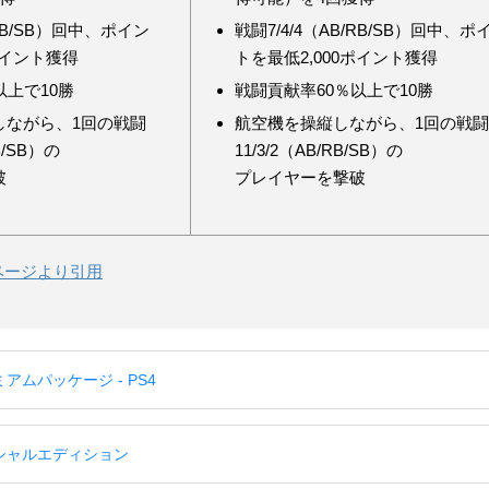
/RB/SB）回中、ポイン
戦闘7/4/4（AB/RB/SB）回中、ポ
ポイント獲得
トを最低2,000ポイント獲得
以上で10勝
戦闘貢献率60％以上で10勝
しながら、1回の戦闘
航空機を操縦しながら、1回の戦
B/SB）の
11/3/2（AB/RB/SB）の
破
プレイヤーを撃破
ントページより引用
プレミアムパッケージ - PS4
 スペシャルエディション