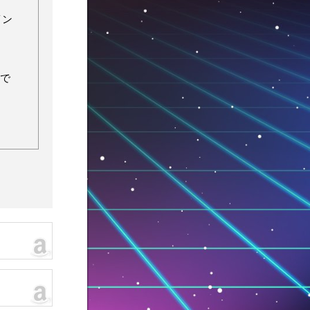
イン
闘で