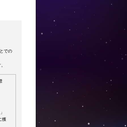
とでの
す。
標
）
）」
に獲