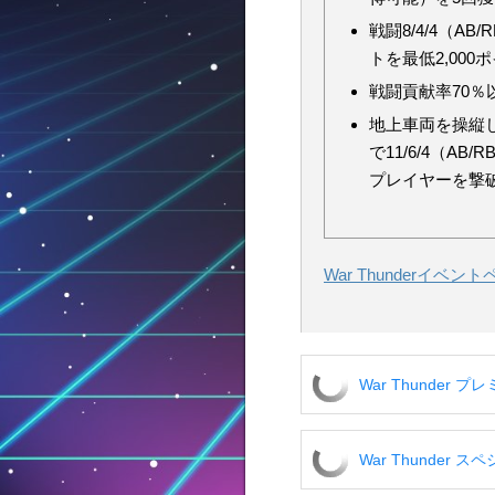
戦闘8/4/4（AB
トを最低2,000
戦闘貢献率70％
地上車両を操縦
で11/6/4（AB/R
プレイヤーを撃
War Thunderイベ
War Thunder 
War Thunder