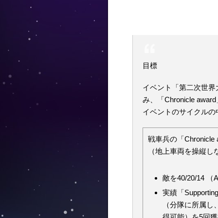
目標
イベント「第二次世界
み、「Chronicle a
イベントのサイクルの中
戦車兵の「Chronicle
（地上車両を操縦し
敵を40/20/14 
実績「Supporti
（分隊に所属し
得可能）を5回獲