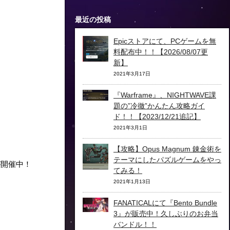
最近の投稿
Epicストアにて、PCゲームを無
料配布中！！【2026/08/07更
新】
2021年3月17日
『Warframe』、NIGHTWAVE課
題の”冷徹”かんたん攻略ガイ
ド！！【2023/12/21追記】
2021年3月1日
【攻略】Opus Magnum 錬金術を
テーマにしたパズルゲームをやっ
が開催中！
てみる！
2021年1月13日
FANATICALにて『Bento Bundle
3』が販売中！久しぶりのお弁当
バンドル！！