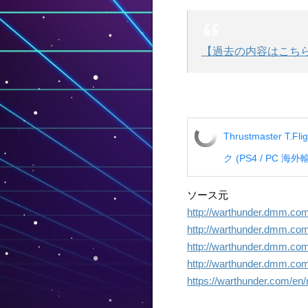
【過去の内容はこち
Thrustmaster T
ク (PS4 / PC 
ソース元
http://warthunder.dmm.co
http://warthunder.dmm.com
http://warthunder.dmm.com
http://warthunder.dmm.com
https://warthunder.com/en/