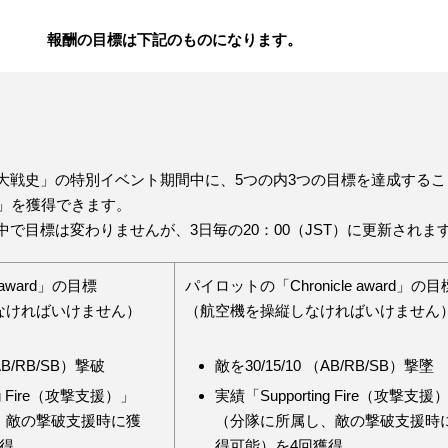
報酬の目標は下記のものになります。
大戦史」の特別イベント期間中に、5つの内3つの目標を達成するこ
ward」を獲得できます。
で目標は変わりませんが、3日毎の20：00（JST）に更新されま
 award」の目標
パイロットの「Chronicle award」の目
なければいけません）
（航空機を操縦しなければいけません
（AB/RB/SB）撃破
敵を30/15/10 （AB/RB/SB）撃墜
ng Fire（攻撃支援）」
実績「Supporting Fire（攻撃支援
、敵の撃破支援時に獲
（分隊に所属し、敵の撃破支援時
得
得可能）を4回獲得