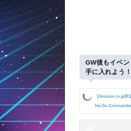
GW後もイベント
手に入れよう
【Amazon.co.j
Ha-Go Comman