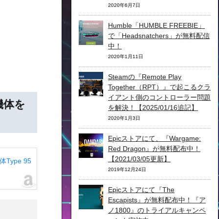
2020年6月7日
Humble「HUMBLE FREEBIE」
で「Headsnatchers」が無料配信
中！
2020年1月11日
Steamの『Remote Play
Together（RPT）』で起こるクラ
イアント側のコントローラー問題
機体を
を解決！【2025/01/16追記】
2020年1月3日
Epicストアにて、『Wargame:
Red Dragon』が無料配布中！
【2021/03/05更新】
Type 95
2019年12月24日
Epicストアにて『The
Escapists』が無料配布中！『ア
ノ1800』のトライアルキャンペ