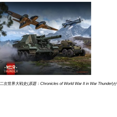
て第二次世界大戦史(
原題：Chronicles of World War II in War Thunder
)