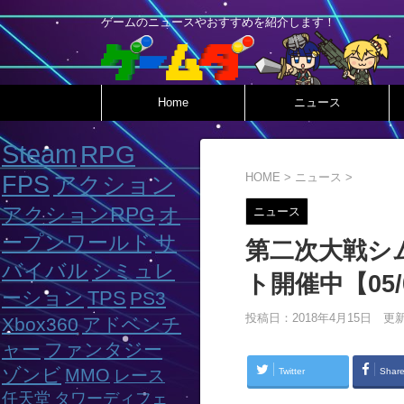
ゲームのニュースやおすすめを紹介します！
Home
ニュース
Steam
RPG
HOME
>
ニュース
>
FPS
アクション
アクションRPG
オ
ニュース
ープンワールド
サ
第二次大戦シム『
バイバル
シミュレ
ト開催中【05/
ーション
TPS
PS3
投稿日：2018年4月15日 更
Xbox360
アドベンチ
ャー
ファンタジー
ゾンビ
MMO
Twitter
Shar
レース
任天堂
タワーディフェ