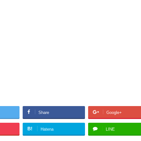
Share
Google+
B!
Hatena
LINE