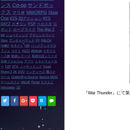
ンス
Co-op
サンドボッ
クス
マリオ
MMORPG
Xbox
One
iOS
2Dアクション
RTS
DAYZ
カプコン
PSP
ベセスダ
ロ
ボット
ローグライク
The War Z
Wii
シューティング
アサシンクリード
Xbox
アンチャーテッド
FF
HALO4
HALO
キネクト
UBI
ハックアンドスラ
ッシュ
コナミ
H1Z1
Android
イギリス
一人称
軌跡シリーズ
英雄伝説シリーズ
日本ファルコム
アプリ
ミストウォーカ
ー
F2P
STG
ノーティドッグ
Dead
Rising 3
2K
DVD
インディーズ
横スク
ロール
GoldenEye:Source
Source MOD
ゲームロフト
VALVE
Portal
スクエニ
Infestation
2D
『War Thunder』に
B
!