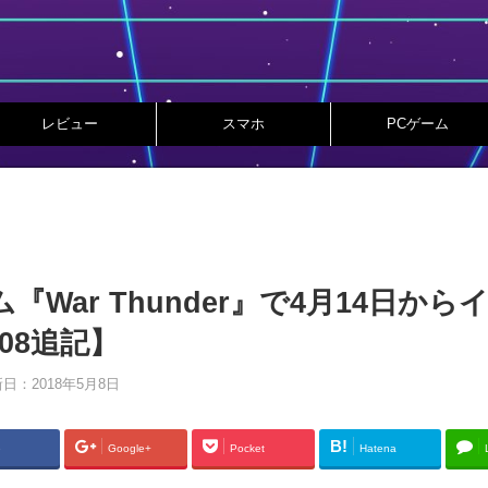
レビュー
スマホ
PCゲーム
War Thunder』で4月14日から
08追記】
新日：
2018年5月8日
B!
e
Google+
Pocket
Hatena