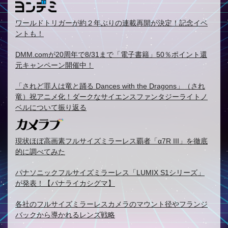
ワールドトリガーが約２年ぶりの連載再開が決定！記念イベ
ントも！
DMM.comが20周年で8/31まで「電子書籍」50％ポイント還
元キャンペーン開催中！
「されど罪人は竜と踊る Dances with the Dragons」（され
竜）祝アニメ化！ダークなサイエンスファンタジーライトノ
ベルについて振り返る
現状ほぼ高画素フルサイズミラーレス覇者「α7R III」を徹底
的に調べてみた
パナソニックフルサイズミラーレス「LUMIX S1シリーズ」
が発表！【パナライカシグマ】
各社のフルサイズミラーレスカメラのマウント径やフランジ
バックから導かれるレンズ戦略