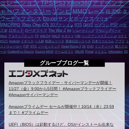
ュレーション
TPS
PS3
Xbox360
アドベンチ
ャー
ファンタジー
ゾンビ
MMO
レース
任天堂
タ
ワーディフェンス
Co-op
サンドボックス
マリオ
MMORPG
Xbox One
iOS
2Dアクション
RTS
DAYZ
カプコン
PSP
ベセ
スダ
ロボット
ローグライク
The War Z
Wii
シューティング
アサシンクリード
Xbox
アンチャーテッド
FF
HALO4
HALO
キネクト
UBI
ハックアンドスラッシュ
コナミ
H1Z1
Android
イギリス
一人称
軌跡シリーズ
英雄伝説シリーズ
日本ファルコム
アプリ
ミ
ストウォーカー
F2P
STG
ノーティドッグ
Dead Rising 3
2K
DVD
インディーズ
横スクロ
ール
GoldenEye:Source
Source MOD
ゲームロフト
VALVE
Portal
スクエニ
Infestation
2D
グループブログ一覧
Amazonブラックフライデー・サイバーマンデーが開催！
11/27（金）9:00から5日間！ #Amazonブラックフライデー
#Amazonサイバーマンデー
Amazonプライムデー セールが開催中！10/14（水）23:59
まで！ #プライムデー
UEFI（BIOS）は起動するけど、OSがインストール出来な