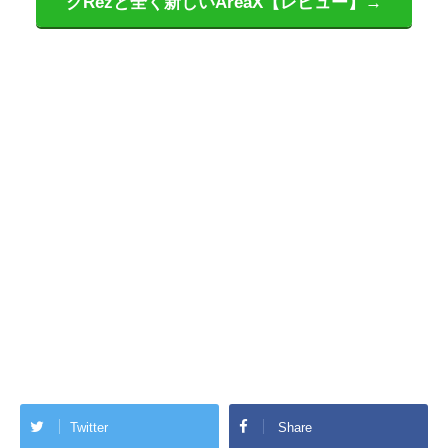
クRezと全く新しいAreaX【レビュー】→
Twitter
Share