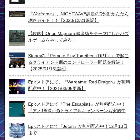
『Warframe』、NIGHTWAVE課題の”冷徹”かんたん
攻略ガイド！！【2023/12/21追記】
【攻略】Opus Magnum 錬金術をテーマにしたパズ
ルゲームをやってみる！
Steamの『Remote Play Together（RPT）』で起こ
るクライアント側のコントローラー問題を解決！
【2025/01/16追記】
Epicストアにて、『Wargame: Red Dragon』が無料
配布中！【2021/03/05更新】
Epicストアにて『The Escapists』が無料配布中！
『アノ1800』のトライアルキャンペーンも実施中
Epicストアにて『Jotun』が無料配布中！12月13日
まで！