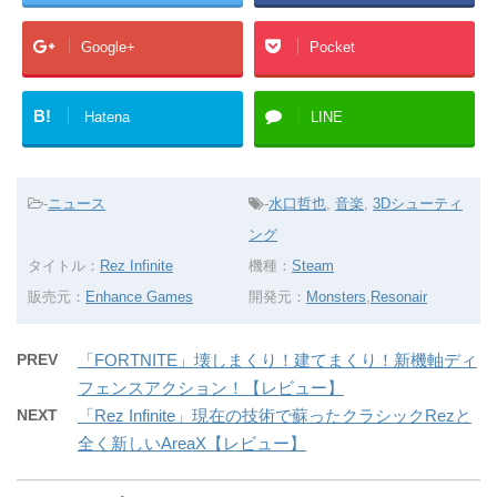
Google+
Pocket
B!
Hatena
LINE
-
ニュース
-
水口哲也
,
音楽
,
3Dシューティ
ング
タイトル：
Rez Infinite
機種：
Steam
販売元：
Enhance Games
開発元：
Monsters
,
Resonair
PREV
「FORTNITE」壊しまくり！建てまくり！新機軸ディ
フェンスアクション！【レビュー】
NEXT
「Rez Infinite」現在の技術で蘇ったクラシックRezと
全く新しいAreaX【レビュー】