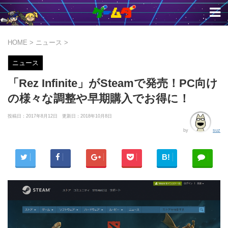
HOME
>
ニュース
>
ニュース
「Rez Infinite」がSteamで発売！PC向け
の様々な調整や早期購入でお得に！
投稿日：2017年8月12日 更新日：
2018年10月8日
by
suz
B!