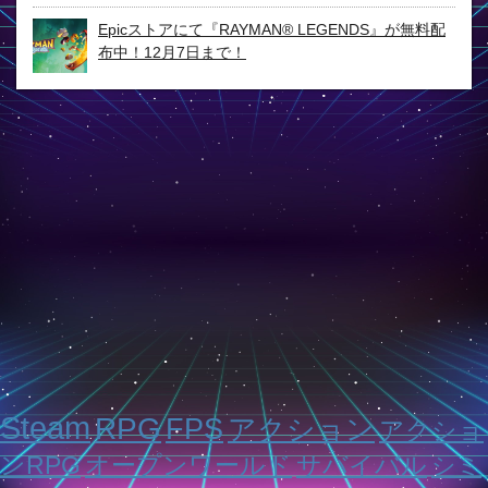
Epicストアにて『RAYMAN® LEGENDS』が無料配
布中！12月7日まで！
Steam
RPG
FPS
アクション
アクショ
ンRPG
オープンワールド
サバイバル
シミ