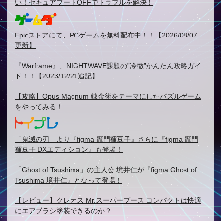
い！セキュアブートOFFでトラブルを解決！
Epicストアにて、PCゲームを無料配布中！！【2026/08/07
更新】
『Warframe』、NIGHTWAVE課題の”冷徹”かんたん攻略ガイ
ド！！【2023/12/21追記】
【攻略】Opus Magnum 錬金術をテーマにしたパズルゲーム
をやってみる！
「鬼滅の刃」より『figma 竈門禰豆子』さらに『figma 竈門
禰豆子 DXエディション』も登場！
「Ghost of Tsushima」の主人公 境井仁が『figma Ghost of
Tsushima 境井仁』となって登場！
【レビュー】クレオス Mr.スーパーブース コンパクトは快適
にエアブラシ塗装できるのか？