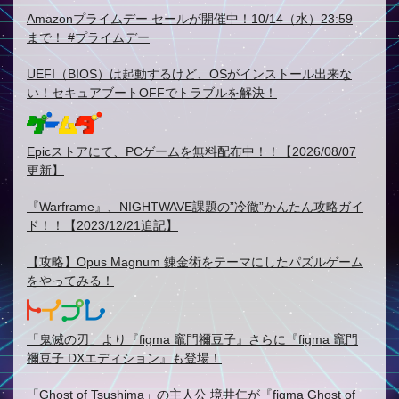
Amazonプライムデー セールが開催中！10/14（水）23:59
まで！ #プライムデー
UEFI（BIOS）は起動するけど、OSがインストール出来な
い！セキュアブートOFFでトラブルを解決！
Epicストアにて、PCゲームを無料配布中！！【2026/08/07
更新】
『Warframe』、NIGHTWAVE課題の”冷徹”かんたん攻略ガイ
ド！！【2023/12/21追記】
【攻略】Opus Magnum 錬金術をテーマにしたパズルゲーム
をやってみる！
「鬼滅の刃」より『figma 竈門禰豆子』さらに『figma 竈門
禰豆子 DXエディション』も登場！
「Ghost of Tsushima」の主人公 境井仁が『figma Ghost of