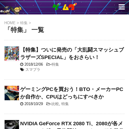
HOME
>
特集
>
「特集」 一覧
【特集】ついに発売の「大乱闘スマッシュブ
ラザーズSPECIAL」をおさらい！
2018/12/06
-
特集
スマブラ
ゲーミングPCを買おう！BTO・メーカーPC
か自作か、CPUはどっちにすべきか
2018/10/29
-
比較
,
特集
NVIDIA GeForce RTX 2080 Ti、2080が各メ