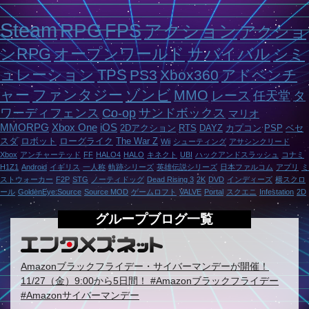
Steam
RPG
FPS
アクション
アクショ
ンRPG
オープンワールド
サバイバル
シミ
ュレーション
TPS
PS3
Xbox360
アドベンチ
ャー
ファンタジー
ゾンビ
MMO
レース
任天堂
タ
ワーディフェンス
Co-op
サンドボックス
マリオ
MMORPG
Xbox One
iOS
2Dアクション
RTS
DAYZ
カプコン
PSP
ベセ
スダ
ロボット
ローグライク
The War Z
Wii
シューティング
アサシンクリード
Xbox
アンチャーテッド
FF
HALO4
HALO
キネクト
UBI
ハックアンドスラッシュ
コナミ
H1Z1
Android
イギリス
一人称
軌跡シリーズ
英雄伝説シリーズ
日本ファルコム
アプリ
ミ
ストウォーカー
F2P
STG
ノーティドッグ
Dead Rising 3
2K
DVD
インディーズ
横スクロ
ール
GoldenEye:Source
Source MOD
ゲームロフト
VALVE
Portal
スクエニ
Infestation
2D
グループブログ一覧
Amazonブラックフライデー・サイバーマンデーが開催！
11/27（金）9:00から5日間！ #Amazonブラックフライデー
#Amazonサイバーマンデー