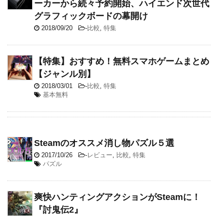
ーカーから続々予約開始、ハイエンド次世代
グラフィックボードの幕開け
2018/09/20
-
比較
,
特集
【特集】おすすめ！無料スマホゲームまとめ
【ジャンル別】
2018/03/01
-
比較
,
特集
基本無料
Steamのオススメ消し物パズル５選
2017/10/26
-
レビュー
,
比較
,
特集
パズル
爽快ハンティングアクションがSteamに！
『討鬼伝2』