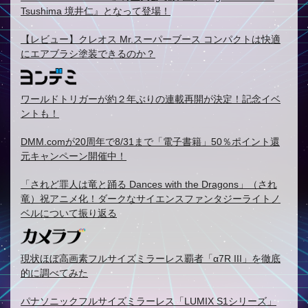
Tsushima 境井仁』となって登場！
【レビュー】クレオス Mr.スーパーブース コンパクトは快適
にエアブラシ塗装できるのか？
ワールドトリガーが約２年ぶりの連載再開が決定！記念イベ
ントも！
DMM.comが20周年で8/31まで「電子書籍」50％ポイント還
元キャンペーン開催中！
「されど罪人は竜と踊る Dances with the Dragons」（され
竜）祝アニメ化！ダークなサイエンスファンタジーライトノ
ベルについて振り返る
現状ほぼ高画素フルサイズミラーレス覇者「α7R III」を徹底
的に調べてみた
パナソニックフルサイズミラーレス「LUMIX S1シリーズ」