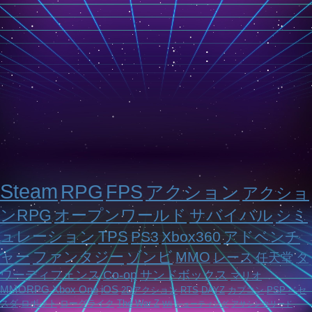
Steam
RPG
FPS
アクション
アクショ
ンRPG
オープンワールド
サバイバル
シミ
ュレーション
TPS
PS3
Xbox360
アドベンチ
ャー
ファンタジー
ゾンビ
MMO
レース
任天堂
タ
ワーディフェンス
Co-op
サンドボックス
マリオ
MMORPG
Xbox One
iOS
2Dアクション
RTS
DAYZ
カプコン
PSP
ベセ
スダ
ロボット
ローグライク
The War Z
Wii
シューティング
アサシンクリード