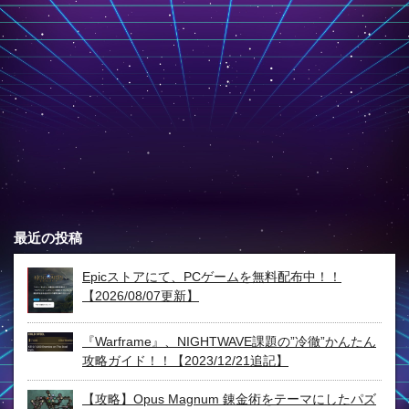
最近の投稿
Epicストアにて、PCゲームを無料配布中！！
【2026/08/07更新】
『Warframe』、NIGHTWAVE課題の”冷徹”かんたん
攻略ガイド！！【2023/12/21追記】
【攻略】Opus Magnum 錬金術をテーマにしたパズ