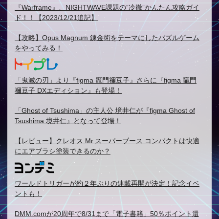
『Warframe』、NIGHTWAVE課題の”冷徹”かんたん攻略ガイ
ド！！【2023/12/21追記】
【攻略】Opus Magnum 錬金術をテーマにしたパズルゲーム
をやってみる！
「鬼滅の刃」より『figma 竈門禰豆子』さらに『figma 竈門
禰豆子 DXエディション』も登場！
「Ghost of Tsushima」の主人公 境井仁が『figma Ghost of
Tsushima 境井仁』となって登場！
【レビュー】クレオス Mr.スーパーブース コンパクトは快適
にエアブラシ塗装できるのか？
ワールドトリガーが約２年ぶりの連載再開が決定！記念イベ
ントも！
DMM.comが20周年で8/31まで「電子書籍」50％ポイント還