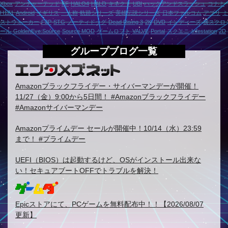
Xbox
アンチャーテッド
FF
HALO4
HALO
キネクト
UBI
ハックアンドスラッシュ
コナミ
H1Z1
Android
イギリス
一人称
軌跡シリーズ
英雄伝説シリーズ
日本ファルコム
アプリ
ミ
ストウォーカー
F2P
STG
ノーティドッグ
Dead Rising 3
2K
DVD
インディーズ
横スクロ
ール
GoldenEye:Source
Source MOD
ゲームロフト
VALVE
Portal
スクエニ
Infestation
2D
グループブログ一覧
Amazonブラックフライデー・サイバーマンデーが開催！
11/27（金）9:00から5日間！ #Amazonブラックフライデー
#Amazonサイバーマンデー
Amazonプライムデー セールが開催中！10/14（水）23:59
まで！ #プライムデー
UEFI（BIOS）は起動するけど、OSがインストール出来な
い！セキュアブートOFFでトラブルを解決！
Epicストアにて、PCゲームを無料配布中！！【2026/08/07
更新】