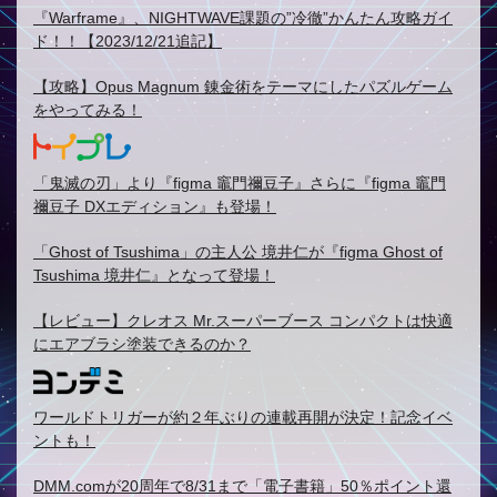
『Warframe』、NIGHTWAVE課題の”冷徹”かんたん攻略ガイ
ド！！【2023/12/21追記】
【攻略】Opus Magnum 錬金術をテーマにしたパズルゲーム
をやってみる！
「鬼滅の刃」より『figma 竈門禰豆子』さらに『figma 竈門
禰豆子 DXエディション』も登場！
「Ghost of Tsushima」の主人公 境井仁が『figma Ghost of
Tsushima 境井仁』となって登場！
【レビュー】クレオス Mr.スーパーブース コンパクトは快適
にエアブラシ塗装できるのか？
ワールドトリガーが約２年ぶりの連載再開が決定！記念イベ
ントも！
DMM.comが20周年で8/31まで「電子書籍」50％ポイント還