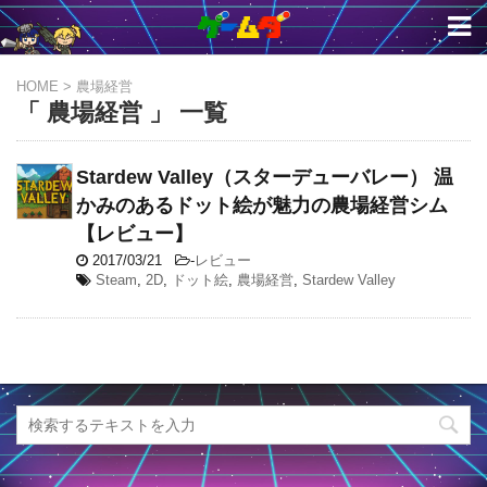
HOME
>
農場経営
「 農場経営 」 一覧
Stardew Valley（スターデューバレー） 温
かみのあるドット絵が魅力の農場経営シム
【レビュー】
2017/03/21
-
レビュー
Steam
,
2D
,
ドット絵
,
農場経営
,
Stardew Valley