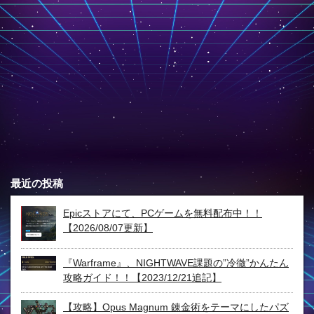
最近の投稿
Epicストアにて、PCゲームを無料配布中！！
【2026/08/07更新】
『Warframe』、NIGHTWAVE課題の”冷徹”かんたん
攻略ガイド！！【2023/12/21追記】
【攻略】Opus Magnum 錬金術をテーマにしたパズ