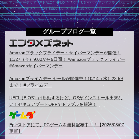
Xbox
アンチャーテッド
FF
HALO4
HALO
キネクト
UBI
ハックアンドスラッシュ
コナミ
H1Z1
Android
イギリス
一人称
軌跡シリーズ
英雄伝説シリーズ
日本ファルコム
アプリ
ミ
ストウォーカー
F2P
STG
ノーティドッグ
Dead Rising 3
2K
DVD
インディーズ
横スクロ
ール
GoldenEye:Source
Source MOD
ゲームロフト
VALVE
Portal
スクエニ
Infestation
2D
グループブログ一覧
Amazonブラックフライデー・サイバーマンデーが開催！
11/27（金）9:00から5日間！ #Amazonブラックフライデー
#Amazonサイバーマンデー
Amazonプライムデー セールが開催中！10/14（水）23:59
まで！ #プライムデー
UEFI（BIOS）は起動するけど、OSがインストール出来な
い！セキュアブートOFFでトラブルを解決！
Epicストアにて、PCゲームを無料配布中！！【2026/08/07
更新】