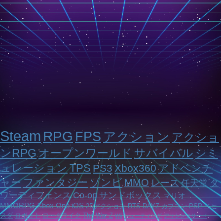
Steam
RPG
FPS
アクション
アクショ
ンRPG
オープンワールド
サバイバル
シミ
ュレーション
TPS
PS3
Xbox360
アドベンチ
ャー
ファンタジー
ゾンビ
MMO
レース
任天堂
タ
ワーディフェンス
Co-op
サンドボックス
マリオ
MMORPG
Xbox One
iOS
2Dアクション
RTS
DAYZ
カプコン
PSP
ベセ
スダ
ロボット
ローグライク
The War Z
Wii
シューティング
アサシンクリード