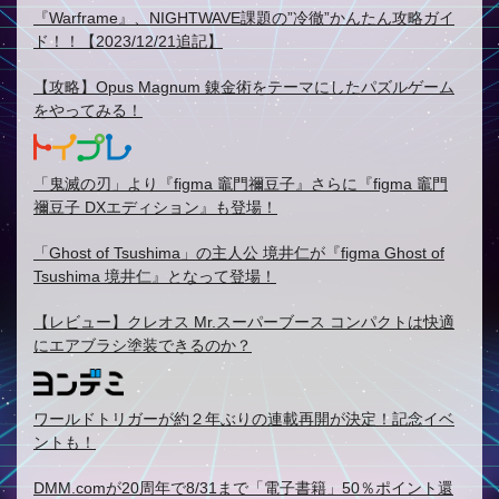
『Warframe』、NIGHTWAVE課題の”冷徹”かんたん攻略ガイ
ド！！【2023/12/21追記】
【攻略】Opus Magnum 錬金術をテーマにしたパズルゲーム
をやってみる！
「鬼滅の刃」より『figma 竈門禰豆子』さらに『figma 竈門
禰豆子 DXエディション』も登場！
「Ghost of Tsushima」の主人公 境井仁が『figma Ghost of
Tsushima 境井仁』となって登場！
【レビュー】クレオス Mr.スーパーブース コンパクトは快適
にエアブラシ塗装できるのか？
ワールドトリガーが約２年ぶりの連載再開が決定！記念イベ
ントも！
DMM.comが20周年で8/31まで「電子書籍」50％ポイント還