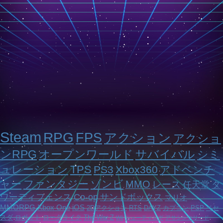
Steam
RPG
FPS
アクション
アクショ
ンRPG
オープンワールド
サバイバル
シミ
ュレーション
TPS
PS3
Xbox360
アドベンチ
ャー
ファンタジー
ゾンビ
MMO
レース
任天堂
タ
ワーディフェンス
Co-op
サンドボックス
マリオ
MMORPG
Xbox One
iOS
2Dアクション
RTS
DAYZ
カプコン
PSP
ベセ
スダ
ロボット
ローグライク
The War Z
Wii
シューティング
アサシンクリード