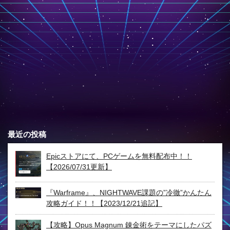
最近の投稿
Epicストアにて、PCゲームを無料配布中！！
【2026/07/31更新】
『Warframe』、NIGHTWAVE課題の”冷徹”かんたん
攻略ガイド！！【2023/12/21追記】
【攻略】Opus Magnum 錬金術をテーマにしたパズ