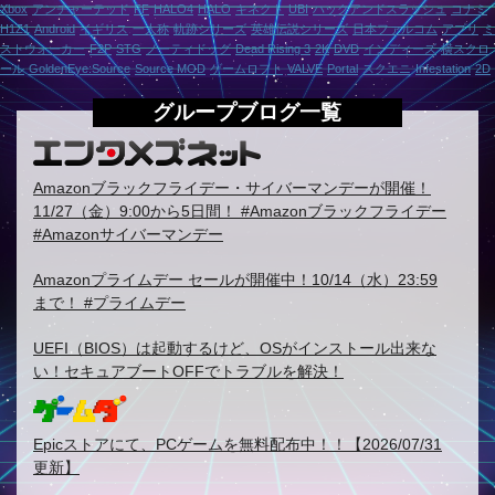
Xbox
アンチャーテッド
FF
HALO4
HALO
キネクト
UBI
ハックアンドスラッシュ
コナミ
H1Z1
Android
イギリス
一人称
軌跡シリーズ
英雄伝説シリーズ
日本ファルコム
アプリ
ミ
ストウォーカー
F2P
STG
ノーティドッグ
Dead Rising 3
2K
DVD
インディーズ
横スクロ
ール
GoldenEye:Source
Source MOD
ゲームロフト
VALVE
Portal
スクエニ
Infestation
2D
グループブログ一覧
Amazonブラックフライデー・サイバーマンデーが開催！
11/27（金）9:00から5日間！ #Amazonブラックフライデー
#Amazonサイバーマンデー
Amazonプライムデー セールが開催中！10/14（水）23:59
まで！ #プライムデー
UEFI（BIOS）は起動するけど、OSがインストール出来な
い！セキュアブートOFFでトラブルを解決！
Epicストアにて、PCゲームを無料配布中！！【2026/07/31
更新】