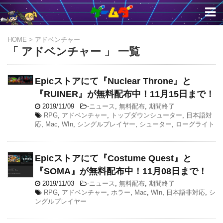
HOME
>
アドベンチャー
「 アドベンチャー 」 一覧
Epicストアにて『Nuclear Throne』と
『RUINER』が無料配布中！11月15日まで！
2019/11/09
-
ニュース
,
無料配布
,
期間終了
RPG
,
アドベンチャー
,
トップダウンシューター
,
日本語対
応
,
Mac
,
WIn
,
シングルプレイヤー
,
シューター
,
ローグライト
Epicストアにて『Costume Quest』と
『SOMA』が無料配布中！11月08日まで！
2019/11/03
-
ニュース
,
無料配布
,
期間終了
RPG
,
アドベンチャー
,
ホラー
,
Mac
,
WIn
,
日本語非対応
,
シ
ングルプレイヤー