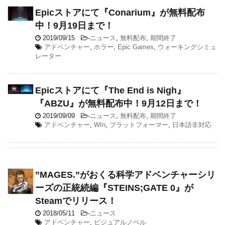
Epicストアにて『Conarium』が無料配布
中！9月19日まで！
2019/09/15
-
ニュース
,
無料配布
,
期間終了
アドベンチャー
,
ホラー
,
Epic Games
,
ウォーキングシミュ
レーター
Epicストアにて『The End is Nigh』
『ABZU』が無料配布中！9月12日まで！
2019/09/09
-
ニュース
,
無料配布
,
期間終了
アドベンチャー
,
WIn
,
プラットフォーマー
,
日本語非対応
”MAGES.”がおくる科学アドベンチャーシリ
ーズの正統続編『STEINS;GATE 0』が
Steamでリリース！
2018/05/11
-
ニュース
アドベンチャー
,
ビジュアルノベル