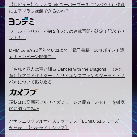
【レビュー】クレオス Mr.スーパーブース コンパクトは快適
にエアブラシ塗装できるのか？
ワールドトリガーが約２年ぶりの連載再開が決定！記念イベ
ントも！
DMM.comが20周年で8/31まで「電子書籍」50％ポイント還
元キャンペーン開催中！
「されど罪人は竜と踊る Dances with the Dragons」（され
竜）祝アニメ化！ダークなサイエンスファンタジーライトノ
ベルについて振り返る
現状ほぼ高画素フルサイズミラーレス覇者「α7R III」を徹底
的に調べてみた
パナソニックフルサイズミラーレス「LUMIX S1シリーズ」
が発表！【パナライカシグマ】