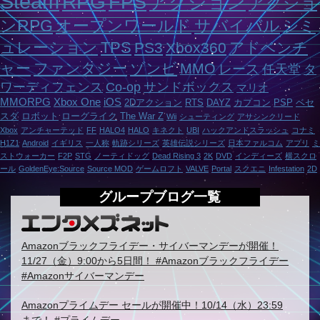
Steam
RPG
FPS
アクション
アクショ
ンRPG
オープンワールド
サバイバル
シミ
ュレーション
TPS
PS3
Xbox360
アドベンチ
ャー
ファンタジー
ゾンビ
MMO
レース
任天堂
タ
ワーディフェンス
Co-op
サンドボックス
マリオ
MMORPG
Xbox One
iOS
2Dアクション
RTS
DAYZ
カプコン
PSP
ベセ
スダ
ロボット
ローグライク
The War Z
Wii
シューティング
アサシンクリード
Xbox
アンチャーテッド
FF
HALO4
HALO
キネクト
UBI
ハックアンドスラッシュ
コナミ
H1Z1
Android
イギリス
一人称
軌跡シリーズ
英雄伝説シリーズ
日本ファルコム
アプリ
ミ
ストウォーカー
F2P
STG
ノーティドッグ
Dead Rising 3
2K
DVD
インディーズ
横スクロ
ール
GoldenEye:Source
Source MOD
ゲームロフト
VALVE
Portal
スクエニ
Infestation
2D
グループブログ一覧
Amazonブラックフライデー・サイバーマンデーが開催！
11/27（金）9:00から5日間！ #Amazonブラックフライデー
#Amazonサイバーマンデー
Amazonプライムデー セールが開催中！10/14（水）23:59