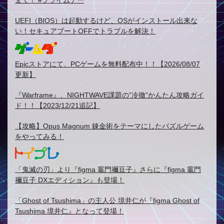
まで！ #プライムデー
UEFI（BIOS）は起動するけど、OSがインストール出来な
い！セキュアブートOFFでトラブルを解決！
Epicストアにて、PCゲームを無料配布中！！【2026/08/07
更新】
『Warframe』、NIGHTWAVE課題の”冷徹”かんたん攻略ガイ
ド！！【2023/12/21追記】
【攻略】Opus Magnum 錬金術をテーマにしたパズルゲーム
をやってみる！
「鬼滅の刃」より『figma 竈門禰豆子』さらに『figma 竈門
禰豆子 DXエディション』も登場！
「Ghost of Tsushima」の主人公 境井仁が『figma Ghost of
Tsushima 境井仁』となって登場！