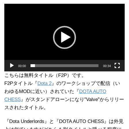
動
画
プ
レ
ー
ヤ
ー
00:00
00:34
こちらは無料タイトル（F2P）です。
F2Pタイトル『
Dota 2
』のワークショップで配信（い
わゆるMODに近い）されていた『
DOTA AUTO
CHESS
』がスタンドアローンになり”Valve”からリリー
スされたタイトル。
『Dota Underlords』と『DOTA AUTO CHESS』は外見