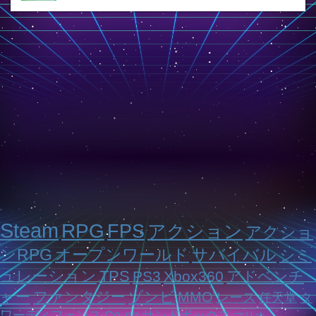
Steam
RPG
FPS
アクション
アクショ
ンRPG
オープンワールド
サバイバル
シミ
ュレーション
TPS
PS3
Xbox360
アドベンチ
ャー
ファンタジー
ゾンビ
MMO
レース
任天堂
タ
ワーディフェンス
Co-op
サンドボックス
マリオ