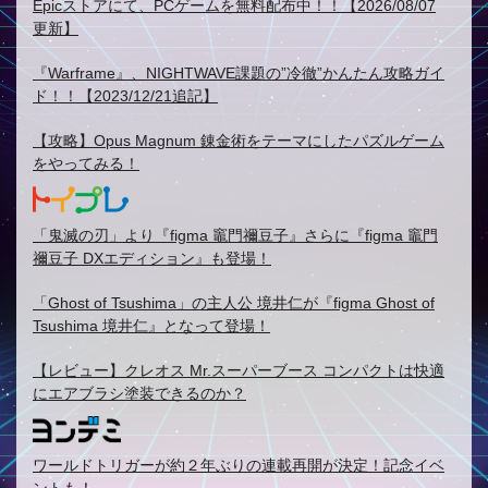
Epicストアにて、PCゲームを無料配布中！！【2026/08/07
更新】
『Warframe』、NIGHTWAVE課題の”冷徹”かんたん攻略ガイ
ド！！【2023/12/21追記】
【攻略】Opus Magnum 錬金術をテーマにしたパズルゲーム
をやってみる！
「鬼滅の刃」より『figma 竈門禰豆子』さらに『figma 竈門
禰豆子 DXエディション』も登場！
「Ghost of Tsushima」の主人公 境井仁が『figma Ghost of
Tsushima 境井仁』となって登場！
【レビュー】クレオス Mr.スーパーブース コンパクトは快適
にエアブラシ塗装できるのか？
ワールドトリガーが約２年ぶりの連載再開が決定！記念イベ
ントも！