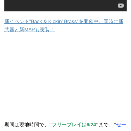
新イベント”Back & Kickin’ Brass”を開催中。同時に新
武器と新MAPも実装！
期間は現地時間で、
”
フリープレイは6/24
”
まで。
”
セー