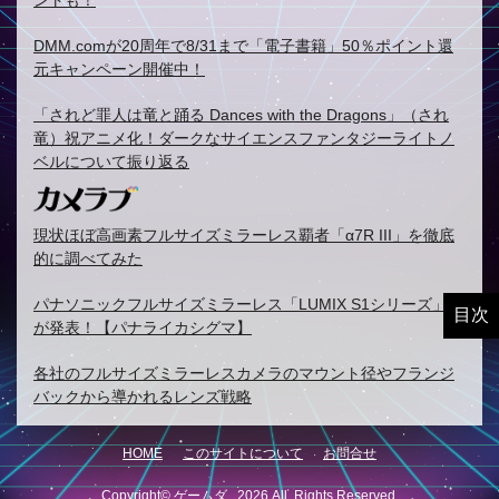
DMM.comが20周年で8/31まで「電子書籍」50％ポイント還
元キャンペーン開催中！
「されど罪人は竜と踊る Dances with the Dragons」（され
竜）祝アニメ化！ダークなサイエンスファンタジーライトノ
ベルについて振り返る
現状ほぼ高画素フルサイズミラーレス覇者「α7R III」を徹底
的に調べてみた
パナソニックフルサイズミラーレス「LUMIX S1シリーズ」
目次
が発表！【パナライカシグマ】
各社のフルサイズミラーレスカメラのマウント径やフランジ
バックから導かれるレンズ戦略
HOME
このサイトについて
お問合せ
Copyright© ゲームダ , 2026 All Rights Reserved.