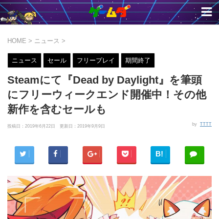
HOME
>
ニュース
>
ニュース
セール
フリープレイ
期間終了
Steamにて『Dead by Daylight』を筆頭
にフリーウィークエンド開催中！その他
新作を含むセールも
by
TTTT
投稿日：2019年6月22日 更新日：
2019年9月9日
B!