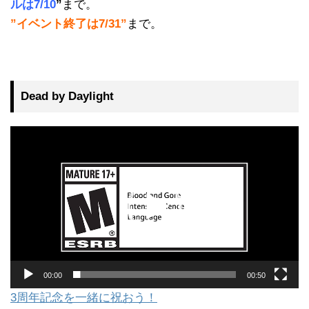
ルは7/10
”
まで。
”イベント終了は7/31”
まで。
Dead by Daylight
動
画
プ
レ
ー
ヤ
ー
00:00
00:50
3周年記念を一緒に祝おう！