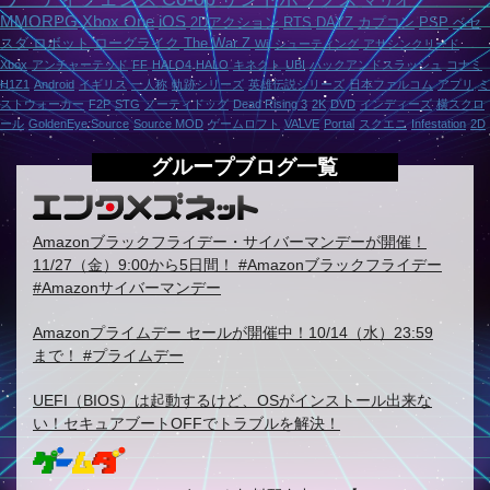
MMORPG
Xbox One
iOS
2Dアクション
RTS
DAYZ
カプコン
PSP
ベセ
スダ
ロボット
ローグライク
The War Z
Wii
シューティング
アサシンクリード
Xbox
アンチャーテッド
FF
HALO4
HALO
キネクト
UBI
ハックアンドスラッシュ
コナミ
H1Z1
Android
イギリス
一人称
軌跡シリーズ
英雄伝説シリーズ
日本ファルコム
アプリ
ミ
ストウォーカー
F2P
STG
ノーティドッグ
Dead Rising 3
2K
DVD
インディーズ
横スクロ
ール
GoldenEye:Source
Source MOD
ゲームロフト
VALVE
Portal
スクエニ
Infestation
2D
グループブログ一覧
Amazonブラックフライデー・サイバーマンデーが開催！
11/27（金）9:00から5日間！ #Amazonブラックフライデー
#Amazonサイバーマンデー
Amazonプライムデー セールが開催中！10/14（水）23:59
まで！ #プライムデー
UEFI（BIOS）は起動するけど、OSがインストール出来な
い！セキュアブートOFFでトラブルを解決！