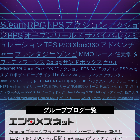
Steam
RPG
FPS
アクション
アクショ
ンRPG
オープンワールド
サバイバル
シミ
ュレーション
TPS
PS3
Xbox360
アドベンチ
ャー
ファンタジー
ゾンビ
MMO
レース
任天堂
タ
ワーディフェンス
Co-op
サンドボックス
マリオ
MMORPG
Xbox One
iOS
2Dアクション
RTS
DAYZ
カプコン
PSP
ベセ
スダ
ロボット
ローグライク
The War Z
Wii
シューティング
アサシンクリード
Xbox
アンチャーテッド
FF
HALO4
HALO
キネクト
UBI
ハックアンドスラッシュ
コナミ
H1Z1
Android
イギリス
一人称
軌跡シリーズ
英雄伝説シリーズ
日本ファルコム
アプリ
ミ
ストウォーカー
F2P
STG
ノーティドッグ
Dead Rising 3
2K
DVD
インディーズ
横スクロ
ール
GoldenEye:Source
Source MOD
ゲームロフト
VALVE
Portal
スクエニ
Infestation
2D
グループブログ一覧
Amazonブラックフライデー・サイバーマンデーが開催！
11/27（金）9:00から5日間！ #Amazonブラックフライデー