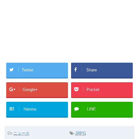
Twitter
Share
Google+
Pocket
B!
Hatena
LINE
-
ニュース
-
JRPG