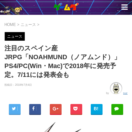
HOME
>
ニュース
>
ニュース
注目のスペイン産
JRPG「NOAHMUND（ノアムンド）」
PS4/PC(Win・Mac)で2018年に発売予
定。7/11には発表会も
投稿日：
2018年7月4日
by
suz
B!