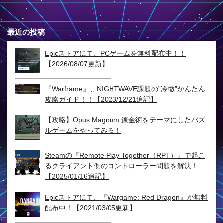
最近の投稿
Epicストアにて、PCゲームを無料配布中！！
【2026/08/07更新】
『Warframe』、NIGHTWAVE課題の”冷徹”かんたん
攻略ガイド！！【2023/12/21追記】
【攻略】Opus Magnum 錬金術をテーマにしたパズ
ルゲームをやってみる！
Steamの『Remote Play Together（RPT）』で起こ
るクライアント側のコントローラー問題を解決！
【2025/01/16追記】
Epicストアにて、『Wargame: Red Dragon』が無料
配布中！【2021/03/05更新】