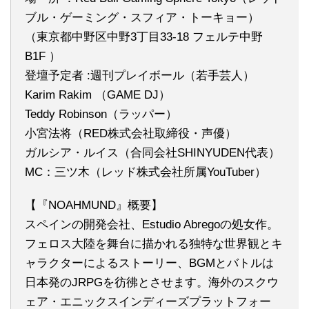
ブル・ゲーミング・スフィア・トーキョー）
（東京都中野区中野3丁目33-18 フェルテ中野
B1F ）
登壇予定者 :週刊プレイボール（若手芸人）
Karim Rakim （GAME DJ）
Teddy Robinson（ラッパー）
小宮法将（RED株式会社取締役・声優）
ガルシア・ルイス（合同会社SHINYUDEN代表）
MC：三ツ木（レッド株式会社所属YouTuber）
【『NOAHMUND』概要】
スペインの開発会社、Estudio Abregoの処女作。
フェロス大陸を舞台に描かれる独特な世界観とキ
ャラクターによるストーリー、BGMとバトルは
日本発のJRPGを彷彿とさせます。海外のスクウ
ェア・エニックスインディーズプラットフォー