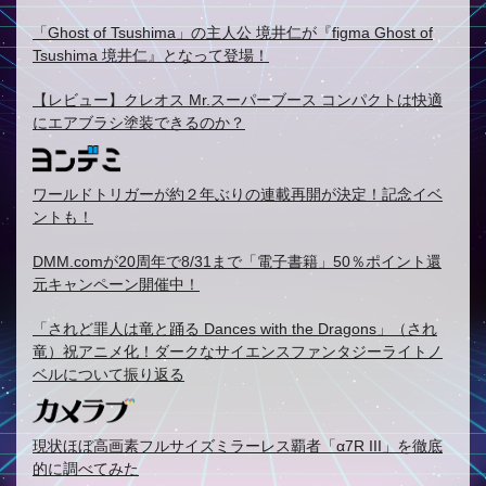
「Ghost of Tsushima」の主人公 境井仁が『figma Ghost of
Tsushima 境井仁』となって登場！
【レビュー】クレオス Mr.スーパーブース コンパクトは快適
にエアブラシ塗装できるのか？
ワールドトリガーが約２年ぶりの連載再開が決定！記念イベ
ントも！
DMM.comが20周年で8/31まで「電子書籍」50％ポイント還
元キャンペーン開催中！
「されど罪人は竜と踊る Dances with the Dragons」（され
竜）祝アニメ化！ダークなサイエンスファンタジーライトノ
ベルについて振り返る
現状ほぼ高画素フルサイズミラーレス覇者「α7R III」を徹底
的に調べてみた