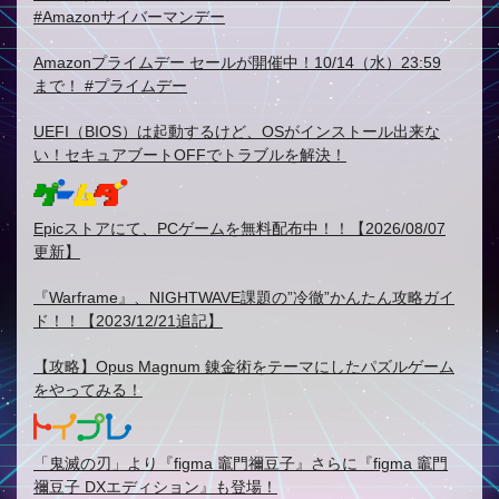
#Amazonサイバーマンデー
Amazonプライムデー セールが開催中！10/14（水）23:59
まで！ #プライムデー
UEFI（BIOS）は起動するけど、OSがインストール出来な
い！セキュアブートOFFでトラブルを解決！
Epicストアにて、PCゲームを無料配布中！！【2026/08/07
更新】
『Warframe』、NIGHTWAVE課題の”冷徹”かんたん攻略ガイ
ド！！【2023/12/21追記】
【攻略】Opus Magnum 錬金術をテーマにしたパズルゲーム
をやってみる！
「鬼滅の刃」より『figma 竈門禰豆子』さらに『figma 竈門
禰豆子 DXエディション』も登場！