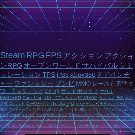
Steam
RPG
FPS
アクション
アクショ
ンRPG
オープンワールド
サバイバル
シミ
ュレーション
TPS
PS3
Xbox360
アドベンチ
ャー
ファンタジー
ゾンビ
MMO
レース
任天堂
タ
ワーディフェンス
Co-op
サンドボックス
マリオ
MMORPG
Xbox One
iOS
2Dアクション
RTS
DAYZ
カプコン
PSP
ベセ
スダ
ロボット
ローグライク
The War Z
Wii
シューティング
アサシンクリード
Xbox
アンチャーテッド
FF
HALO4
HALO
キネクト
UBI
ハックアンドスラッシュ
コナミ
H1Z1
Android
イギリス
一人称
軌跡シリーズ
英雄伝説シリーズ
日本ファルコム
アプリ
ミ
ストウォーカー
F2P
STG
ノーティドッグ
Dead Rising 3
2K
DVD
インディーズ
横スクロ
ール
GoldenEye:Source
Source MOD
ゲームロフト
VALVE
Portal
スクエニ
Infestation
2D