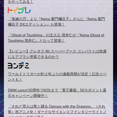
をやってみる！
「鬼滅の刃」より『figma 竈門禰豆子』さらに『figma 竈門
禰豆子 DXエディション』も登場！
「Ghost of Tsushima」の主人公 境井仁が『figma Ghost of
Tsushima 境井仁』となって登場！
【レビュー】クレオス Mr.スーパーブース コンパクトは快適
にエアブラシ塗装できるのか？
ワールドトリガーが約２年ぶりの連載再開が決定！記念イベ
ントも！
DMM.comが20周年で8/31まで「電子書籍」50％ポイント還
元キャンペーン開催中！
「されど罪人は竜と踊る Dances with the Dragons」（され
竜）祝アニメ化！ダークなサイエンスファンタジーライトノ