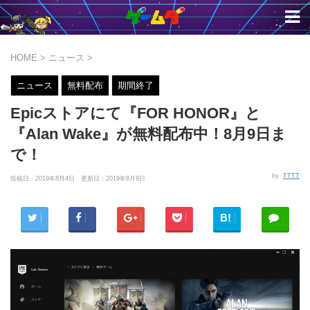
HOME
>
ニュース
>
ニュース
無料配布
期間終了
Epicストアにて『FOR HONOR』と
『Alan Wake』が無料配布中！8月9日ま
で！
by
TTTT
投稿日：2019年8月4日 更新日：
2019年8月9日
B!