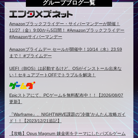
グループブログ一覧
Amazonブラックフライデー・サイバーマンデーが開催！
11/27（金）9:00から5日間！ #Amazonブラックフライデー
#Amazonサイバーマンデー
Amazonプライムデー セールが開催中！10/14（水）23:59
まで！ #プライムデー
UEFI（BIOS）は起動するけど、OSがインストール出来な
い！セキュアブートOFFでトラブルを解決！
Epicストアにて、PCゲームを無料配布中！！【2026/08/07
更新】
『Warframe』、NIGHTWAVE課題の”冷徹”かんたん攻略ガイ
ド！！【2023/12/21追記】
【攻略】Opus Magnum 錬金術をテーマにしたパズルゲーム