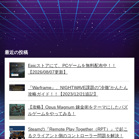
最近の投稿
Epicストアにて、PCゲームを無料配布中！！
【2026/08/07更新】
『Warframe』、NIGHTWAVE課題の”冷徹”かんたん
攻略ガイド！！【2023/12/21追記】
【攻略】Opus Magnum 錬金術をテーマにしたパズ
ルゲームをやってみる！
Steamの『Remote Play Together（RPT）』で起こ
るクライアント側のコントローラー問題を解決！