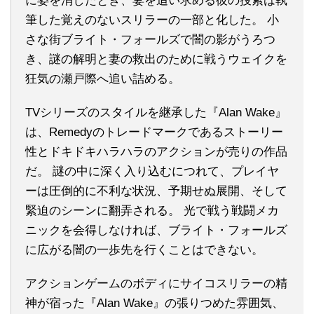
に姿を消したとき、妻を追い求める彼の捜索は執
筆した覚えのないスリラーの一部と化した。 小
さな街ブライト・フォールズで闇の影がうろつ
き、謎の解明と妻の救出のために戦うウェイクを
狂気の瀬戸際へ追い詰める。
TVシリーズのスタイルを継承した『Alan Wake』
は、Remedyのトレードマークであるストーリー
性とドキドキハラハラのアクションが売りの作品
だ。 謎の中に深く入り込むにつれて、プレイヤ
ーは圧倒的に不利な状況、予期せぬ展開、そして
緊迫のシーンに翻弄される。 光で戦う戦闘メカ
ニックを会得しなければ、ブライト・フォールズ
に広がる闇の一歩先を行くことはできない。
アクションゲームのボディにサイコスリラーの精
神が宿った『Alan Wake』の張りつめた雰囲気、