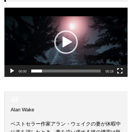
動
画
プ
レ
ー
ヤ
ー
00:00
00:19
Alan Wake
ベストセラー作家アラン・ウェイクの妻が休暇中