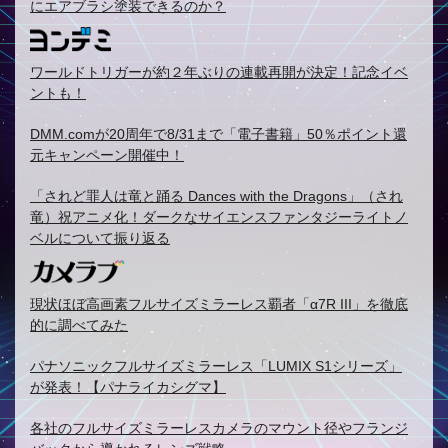
にエアブラシ塗装できるのか？
ワールドトリガーが約２年ぶりの連載再開が決定！記念イベ
ントも！
DMM.comが20周年で8/31まで「電子書籍」50％ポイント還
元キャンペーン開催中！
「されど罪人は竜と踊る Dances with the Dragons」（され
竜）祝アニメ化！ダークなサイエンスファンタジーライトノ
ベルについて振り返る
現状ほぼ高画素フルサイズミラーレス覇者「α7R III」を徹底
的に調べてみた
パナソニックフルサイズミラーレス「LUMIX S1シリーズ」
が発表！【パナライカシグマ】
各社のフルサイズミラーレスカメラのマウント径やフランジ