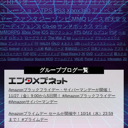
ンRPG
オープンワールド
サバイバル
シミ
ュレーション
TPS
PS3
Xbox360
アドベンチ
ャー
ファンタジー
ゾンビ
MMO
レース
任天堂
タ
ワーディフェンス
Co-op
サンドボックス
マリオ
MMORPG
Xbox One
iOS
2Dアクション
RTS
DAYZ
カプコン
PSP
ベセ
スダ
ロボット
ローグライク
The War Z
Wii
シューティング
アサシンクリード
Xbox
アンチャーテッド
FF
HALO4
HALO
キネクト
UBI
ハックアンドスラッシュ
コナミ
H1Z1
Android
イギリス
一人称
軌跡シリーズ
英雄伝説シリーズ
日本ファルコム
アプリ
ミ
ストウォーカー
F2P
STG
ノーティドッグ
Dead Rising 3
2K
DVD
インディーズ
横スクロ
ール
GoldenEye:Source
Source MOD
ゲームロフト
VALVE
Portal
スクエニ
Infestation
2D
グループブログ一覧
Amazonブラックフライデー・サイバーマンデーが開催！
11/27（金）9:00から5日間！ #Amazonブラックフライデー
#Amazonサイバーマンデー
Amazonプライムデー セールが開催中！10/14（水）23:59
まで！ #プライムデー