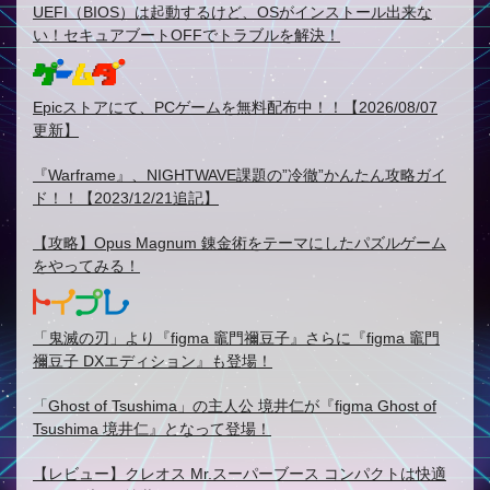
UEFI（BIOS）は起動するけど、OSがインストール出来な
い！セキュアブートOFFでトラブルを解決！
Epicストアにて、PCゲームを無料配布中！！【2026/08/07
更新】
『Warframe』、NIGHTWAVE課題の”冷徹”かんたん攻略ガイ
ド！！【2023/12/21追記】
【攻略】Opus Magnum 錬金術をテーマにしたパズルゲーム
をやってみる！
「鬼滅の刃」より『figma 竈門禰豆子』さらに『figma 竈門
禰豆子 DXエディション』も登場！
「Ghost of Tsushima」の主人公 境井仁が『figma Ghost of
Tsushima 境井仁』となって登場！
【レビュー】クレオス Mr.スーパーブース コンパクトは快適