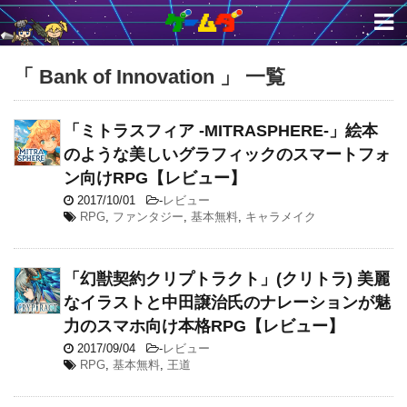
「 Bank of Innovation 」 一覧
「ミトラスフィア -MITRASPHERE-」絵本
のような美しいグラフィックのスマートフォ
ン向けRPG【レビュー】
2017/10/01
-
レビュー
RPG
,
ファンタジー
,
基本無料
,
キャラメイク
「幻獣契約クリプトラクト」(クリトラ) 美麗
なイラストと中田譲治氏のナレーションが魅
力のスマホ向け本格RPG【レビュー】
2017/09/04
-
レビュー
RPG
,
基本無料
,
王道