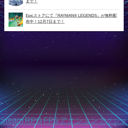
まで！
Epicストアにて『RAYMAN® LEGENDS』が無料配
布中！12月7日まで！
Steam
RPG
FPS
アクション
アクショ